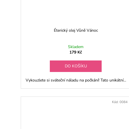
m
ě
Éterický olej Vůně Vánoc
Skladem
179 Kč
DO KOŠÍKU
Vykouzlete si sváteční náladu na počkání! Tato unikátní...
Kód:
0084