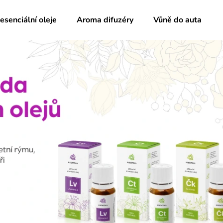
 esenciální oleje
Aroma difuzéry
Vůně do auta
Co potřebujete najít?
HLEDAT
Doporučujeme