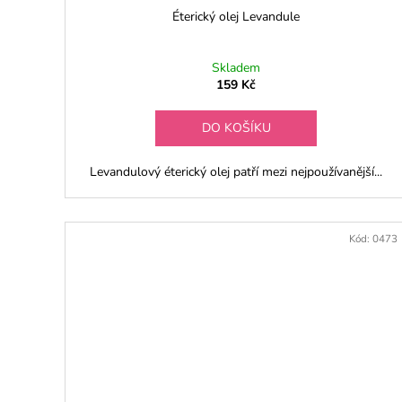
ú
Éterický olej Levandule
č
Skladem
i
159 Kč
n
DO KOŠÍKU
n
ě
Levandulový éterický olej patří mezi nejpoužívanější...
j
š
Kód:
0473
í
f
o
r