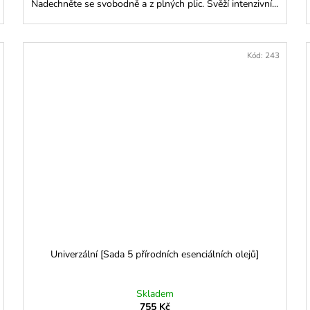
Nadechněte se svobodně a z plných plic. Svěží intenzivní...
Kód:
243
Univerzální [Sada 5 přírodních esenciálních olejů]
Skladem
755 Kč