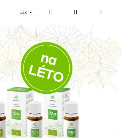
Hledat
Přihlášení
Nákupní
Kontakty
Aroma blog
CZK
Následující
košík
Následující