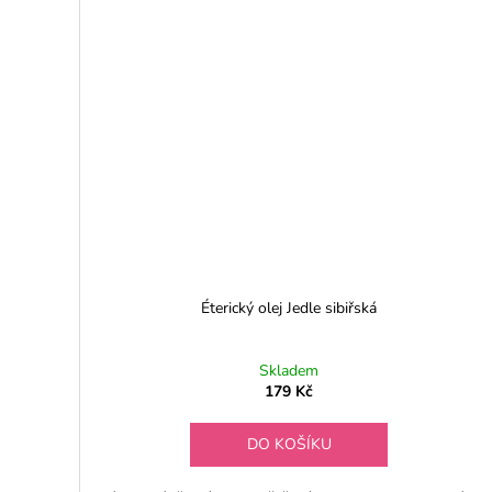
Éterický olej Jedle sibiřská
Skladem
179 Kč
DO KOŠÍKU