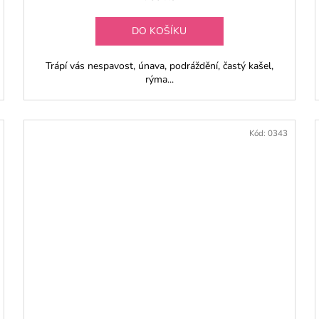
DO KOŠÍKU
Trápí vás nespavost, únava, podráždění, častý kašel,
rýma...
Kód:
0343