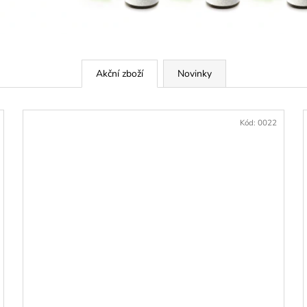
ÉTERICKÝ OLEJ BERGAMOT
ÉTERICKÝ OLEJ
159 Kč
159 Kč
Akční zboží
Novinky
Kód:
0022