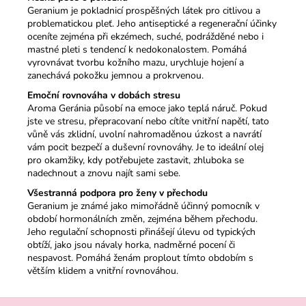
Geranium je pokladnicí prospěšných látek pro citlivou a
problematickou pleť. Jeho antiseptické a regenerační účinky
oceníte zejména při ekzémech, suché, podrážděné nebo i
mastné pleti s tendencí k nedokonalostem. Pomáhá
vyrovnávat tvorbu kožního mazu, urychluje hojení a
zanechává pokožku jemnou a prokrvenou.
Emoční rovnováha v dobách stresu
Aroma Geránia působí na emoce jako teplá náruč. Pokud
jste ve stresu, přepracovaní nebo cítíte vnitřní napětí, tato
vůně vás zklidní, uvolní nahromaděnou úzkost a navrátí
vám pocit bezpečí a duševní rovnováhy. Je to ideální olej
pro okamžiky, kdy potřebujete zastavit, zhluboka se
nadechnout a znovu najít sami sebe.
Všestranná podpora pro ženy v přechodu
Geranium je známé jako mimořádně účinný pomocník v
období hormonálních změn, zejména během přechodu.
Jeho regulační schopnosti přinášejí úlevu od typických
obtíží, jako jsou návaly horka, nadměrné pocení či
nespavost. Pomáhá ženám proplout tímto obdobím s
větším klidem a vnitřní rovnováhou.
Z