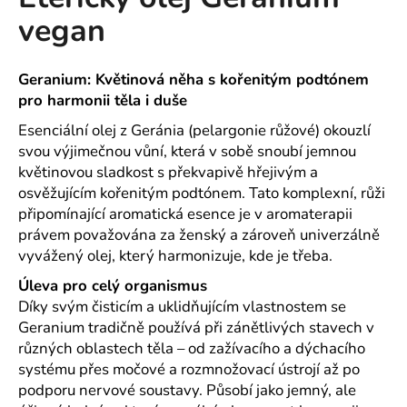
je
a
vegan
0,0
z
j
5
í
hvězdiček.
Geranium: Květinová něha s kořenitým podtónem
t
pro harmonii těla i duše
?
Esenciální olej z Geránia (pelargonie růžové) okouzlí
svou výjimečnou vůní, která v sobě snoubí jemnou
květinovou sladkost s překvapivě hřejivým a
osvěžujícím kořenitým podtónem. Tato komplexní, růži
HLEDAT
připomínající aromatická esence je v aromaterapii
právem považována za ženský a zároveň univerzálně
vyvážený olej, který harmonizuje, kde je třeba.
Úleva pro celý organismus
D
Díky svým čisticím a uklidňujícím vlastnostem se
o
Geranium tradičně používá při zánětlivých stavech v
p
o
různých oblastech těla – od zažívacího a dýchacího
r
systému přes močové a rozmnožovací ústrojí až po
u
podporu nervové soustavy. Působí jako jemný, ale