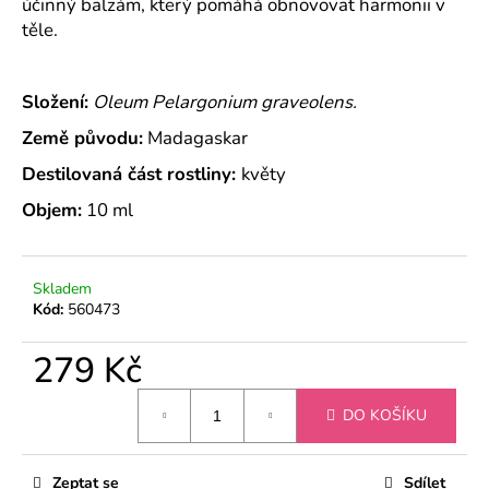
č
účinný balzám, který pomáhá obnovovat harmonii v
u
těle.
j
e
m
Složení:
Oleum Pelargonium graveolens.
e
Země původu:
Madagaskar
Destilovaná část rostliny:
květy
ÉTERICKÝ
OLEJ
Objem:
10 ml
HŘEBÍČEK
SE
SKOŘICÍ
Skladem
179
Kč
Kód:
560473
279 Kč
Měrná
DO KOŠÍKU
cena:
Zeptat se
Sdílet