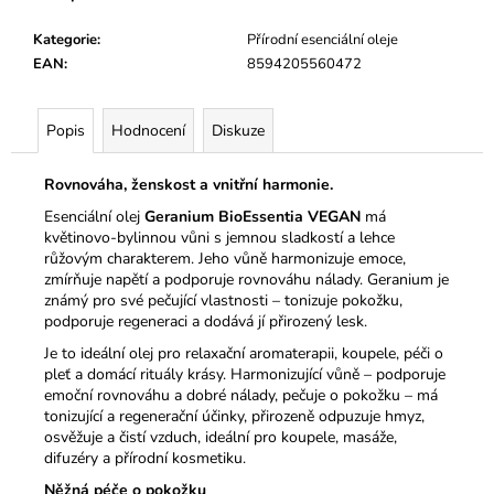
Kategorie
:
Přírodní esenciální oleje
EAN
:
8594205560472
Popis
Hodnocení
Diskuze
Rovnováha, ženskost a vnitřní harmonie.
Esenciální olej
Geranium BioEssentia VEGAN
má
květinovo-bylinnou vůni s jemnou sladkostí a lehce
růžovým charakterem. Jeho vůně harmonizuje emoce,
zmírňuje napětí a podporuje rovnováhu nálady. Geranium je
známý pro své pečující vlastnosti – tonizuje pokožku,
podporuje regeneraci a dodává jí přirozený lesk.
Je to ideální olej pro relaxační aromaterapii, koupele, péči o
pleť a domácí rituály krásy. Harmonizující vůně – podporuje
emoční rovnováhu a dobré nálady, pečuje o pokožku – má
tonizující a regenerační účinky, přirozeně odpuzuje hmyz,
osvěžuje a čistí vzduch, ideální pro koupele, masáže,
difuzéry a přírodní kosmetiku.
Něžná péče o pokožku