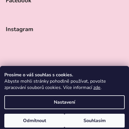
Facebook
Instagram
Prosíme o váš souhlas s cookies.
Abyste mohli stránky pohodlně používat, povolte
zpracování souborů cookies. Více informací
zde
.
Nastavení
Sledovat na Instagramu
Vytvořil Shoptet
Odmítnout
Souhlasím
Copyright 2026
ESENTIKA
. Všechna práva vyhrazena.
Upravit