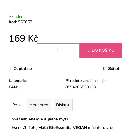
č
u
j
Skladem
e
Kód:
560053
m
e
169 Kč
Měrná
ÉTERICKÝ
DO KOŠÍKU
cena:
OLEJ
RŮŽOVÝ
KEŘ
Zeptat se
Sdílet
269
Kč
Kategorie
:
Přírodní esenciální oleje
EAN
:
8594205560053
Popis
Hodnocení
Diskuze
Svěžest, energie a jasná mysl.
Esenciální olej
Máta BioEssentia VEGAN
má intenzivně