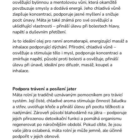
osvěžující bylinnou a mentolovou vůni, která okamžitě
povzbuzuje smysly a dodává energii. Jeho chladivá vůně
zlepšuje koncentraci, podporuje jasné myšlení a snižuje
pocit únavy. Máta je také známá pro své osvěžující a
uklidňující vlastnosti – přináší úlevu při bolestech hlavy,
napětí a duševním přetížení.
Je to ideální olej pro ranní aromaterapii, energizující masáž a
inhalace podporující dýchání. Přírodní, chladivá vůně –
osvěžuje a stimuluje tělo i mysl, podporuje koncentraci a
zmírňuje napětí, působí proti bolesti a osvěžuje, přináší
úlevu při únavě, ideální pro difuzér, masáž, koupel a
inhalace.
Podpora trávení a posílení jater
Máta rolní je tradičně uznávaným pomocníkem pro trávicí
systém. Její čisté, chladivé aroma stimuluje činnost žaludku
a střev, uvolňuje křeče a přináší úlevu při pocitu těžkosti a
nadýmání. Zároveň působí blahodárně na játra – podporuje
jejich přirozenou detoxikační funkci a pomáhá organismu
regenerovat po náročnějším období. Pokud cítíte, že jsou
vaše játra oslabená, máta rolní je může jemně, ale účinně
podpořit v jejich obnově.