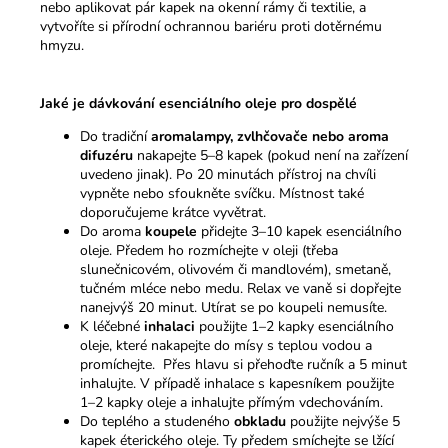
nebo aplikovat pár kapek na okenní rámy či textilie, a
vytvoříte si přírodní ochrannou bariéru proti dotěrnému
hmyzu.
Jaké je dávkování esenciálního oleje pro dospělé
Do tradiční
aromalampy, zvlhčovače nebo aroma
difuzéru
nakapejte 5–8 kapek (pokud není na zařízení
uvedeno jinak). Po 20 minutách přístroj na chvíli
vypněte nebo sfoukněte svíčku. Místnost také
doporučujeme krátce vyvětrat.
Do aroma
koupele
přidejte 3–10 kapek esenciálního
oleje. Předem ho rozmíchejte v oleji (třeba
slunečnicovém, olivovém či mandlovém), smetaně,
tučném mléce nebo medu. Relax ve vaně si dopřejte
nanejvýš 20 minut. Utírat se po koupeli nemusíte.
K léčebné
inhalaci
použijte 1–2 kapky esenciálního
oleje, které nakapejte do mísy s teplou vodou a
promíchejte. Přes hlavu si přehoďte ručník a 5 minut
inhalujte. V případě inhalace s kapesníkem použijte
1–2 kapky oleje a inhalujte přímým vdechováním.
Do teplého a studeného
obkladu
použijte nejvýše 5
kapek éterického oleje. Ty předem smíchejte se lžící