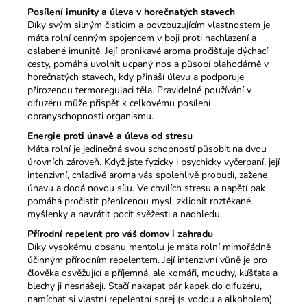
Posílení imunity a úleva v horečnatých stavech
Díky svým silným čisticím a povzbuzujícím vlastnostem je
máta rolní cenným spojencem v boji proti nachlazení a
oslabené imunitě. Její pronikavé aroma pročišťuje dýchací
cesty, pomáhá uvolnit ucpaný nos a působí blahodárně v
horečnatých stavech, kdy přináší úlevu a podporuje
přirozenou termoregulaci těla. Pravidelné používání v
difuzéru může přispět k celkovému posílení
obranyschopnosti organismu.
Energie proti únavě a úleva od stresu
Máta rolní je jedinečná svou schopností působit na dvou
úrovních zároveň. Když jste fyzicky i psychicky vyčerpaní, její
intenzivní, chladivé aroma vás spolehlivě probudí, zažene
únavu a dodá novou sílu. Ve chvílích stresu a napětí pak
pomáhá pročistit přehlcenou mysl, zklidnit roztěkané
myšlenky a navrátit pocit svěžesti a nadhledu.
Přírodní repelent pro váš domov i zahradu
Díky vysokému obsahu mentolu je máta rolní mimořádně
účinným přírodním repelentem. Její intenzivní vůně je pro
člověka osvěžující a příjemná, ale komáři, mouchy, klíšťata a
blechy ji nesnášejí. Stačí nakapat pár kapek do difuzéru,
namíchat si vlastní repelentní sprej (s vodou a alkoholem),