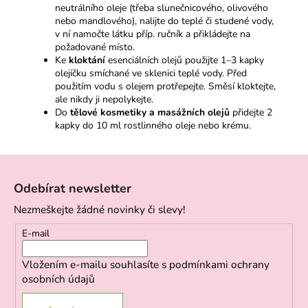
neutrálního oleje (třeba slunečnicového, olivového
nebo mandlového), nalijte do teplé či studené vody,
v ní namočte látku příp. ručník a přikládejte na
požadované místo.
Ke
kloktání
esenciálních olejů použijte 1–3 kapky
olejíčku smíchané ve sklenici teplé vody. Před
použitím vodu s olejem protřepejte. Směsí kloktejte,
ale nikdy ji nepolykejte.
Do
tělové kosmetiky a masážních olejů
přidejte 2
kapky do 10 ml rostlinného oleje nebo krému.
Z
á
Odebírat newsletter
p
Nezmeškejte žádné novinky či slevy!
a
t
E-mail
í
Vložením e-mailu souhlasíte s
podmínkami ochrany
osobních údajů