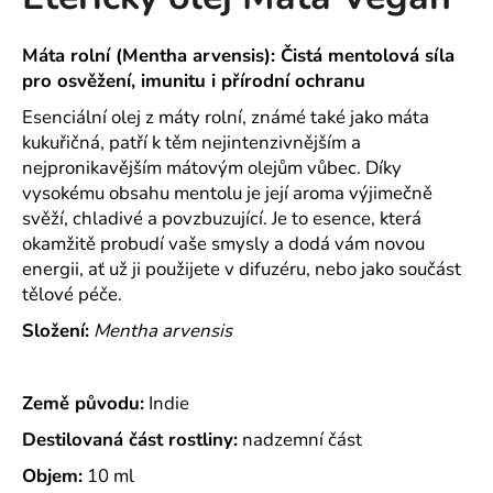
je
a
0,0
z
j
Máta rolní (Mentha arvensis): Čistá mentolová síla
5
pro osvěžení, imunitu i přírodní ochranu
í
hvězdiček.
t
Esenciální olej z máty rolní, známé také jako máta
?
kukuřičná, patří k těm nejintenzivnějším a
nejpronikavějším mátovým olejům vůbec. Díky
vysokému obsahu mentolu je její aroma výjimečně
svěží, chladivé a povzbuzující. Je to esence, která
okamžitě probudí vaše smysly a dodá vám novou
HLEDAT
energii, ať už ji použijete v difuzéru, nebo jako součást
tělové péče.
Složení:
Mentha arvensis
D
o
p
Země původu:
Indie
o
Destilovaná část rostliny:
nadzemní část
r
u
Objem:
10 ml