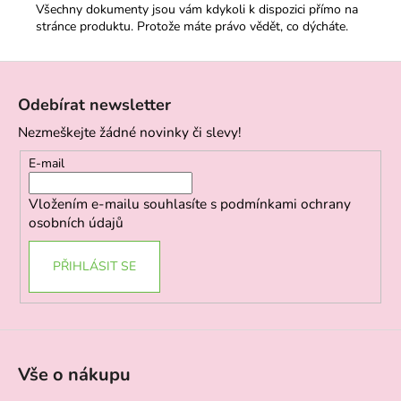
Všechny dokumenty jsou vám kdykoli k dispozici přímo na
stránce produktu. Protože máte právo vědět, co dýcháte.
Z
á
Odebírat newsletter
p
Nezmeškejte žádné novinky či slevy!
a
t
E-mail
í
Vložením e-mailu souhlasíte s
podmínkami ochrany
osobních údajů
PŘIHLÁSIT SE
Vše o nákupu