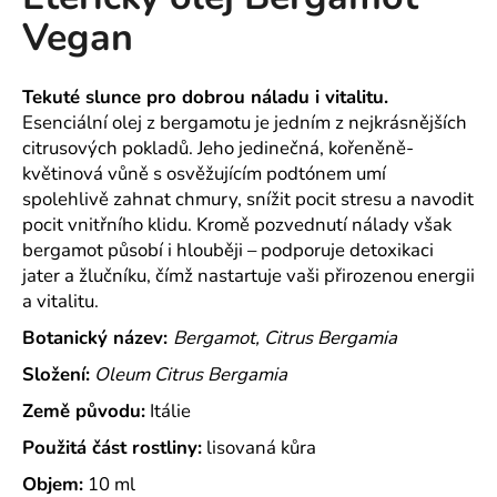
je
a
Vegan
0,0
z
j
5
í
hvězdiček.
Tekuté slunce pro dobrou náladu i vitalitu.
t
Esenciální olej z bergamotu je jedním z nejkrásnějších
?
citrusových pokladů. Jeho jedinečná, kořeněně-
květinová vůně s osvěžujícím podtónem umí
spolehlivě zahnat chmury, snížit pocit stresu a navodit
pocit vnitřního klidu. Kromě pozvednutí nálady však
bergamot působí i hlouběji – podporuje detoxikaci
HLEDAT
jater a žlučníku, čímž nastartuje vaši přirozenou energii
a vitalitu.
Botanický název:
Bergamot, Citrus Bergamia
D
Složení:
Oleum Citrus Bergamia
o
p
Země původu:
Itálie
o
Použitá část rostliny:
lisovaná kůra
r
u
Objem:
10 ml