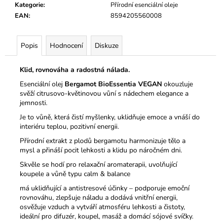
Kategorie
:
Přírodní esenciální oleje
EAN
:
8594205560008
Popis
Hodnocení
Diskuze
Klid, rovnováha a radostná nálada.
Esenciální olej
Bergamot BioEssentia VEGAN
okouzluje
svěží citrusovo-květinovou vůní s nádechem elegance a
jemnosti.
Je to vůně, která čistí myšlenky, uklidňuje emoce a vnáší do
interiéru teplou, pozitivní energii.
Přírodní extrakt z plodů bergamotu harmonizuje tělo a
mysl a přináší pocit lehkosti a klidu po náročném dni.
Skvěle se hodí pro relaxační aromaterapii, uvolňující
koupele a vůně typu calm & balance
má uklidňující a antistresové účinky – podporuje emoční
rovnováhu, zlepšuje náladu a dodává vnitřní energii,
osvěžuje vzduch a vytváří atmosféru lehkosti a čistoty,
ideální pro difuzér, koupel, masáž a domácí sójové svíčky.