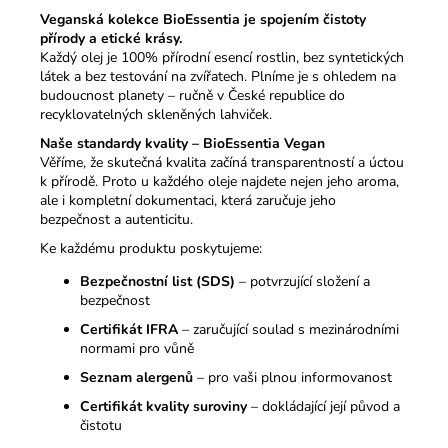
Veganská kolekce BioEssentia je spojením čistoty
přírody a etické krásy.
Každý olej je 100% přírodní esencí rostlin, bez syntetických
látek a bez testování na zvířatech. Plníme je s ohledem na
budoucnost planety – ručně v České republice do
recyklovatelných skleněných lahviček.
Naše standardy kvality – BioEssentia Vegan
Věříme, že skutečná kvalita začíná transparentností a úctou
k přírodě. Proto u každého oleje najdete nejen jeho aroma,
ale i kompletní dokumentaci, která zaručuje jeho
bezpečnost a autenticitu.
Ke každému produktu poskytujeme:
Bezpečnostní list (SDS)
– potvrzující složení a
bezpečnost
Certifikát IFRA
– zaručující soulad s mezinárodními
normami pro vůně
Seznam alergenů
– pro vaši plnou informovanost
Certifikát kvality suroviny
– dokládající její původ a
čistotu