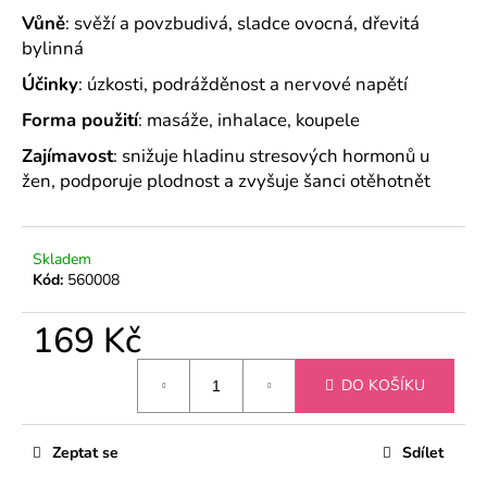
č
Vůně
: svěží a povzbudivá, sladce ovocná, dřevitá
u
bylinná
j
e
Účinky
: úzkosti, podrážděnost a nervové napětí
m
Forma použití
: masáže, inhalace, koupele
e
Zajímavost
: snižuje hladinu stresových hormonů u
žen, podporuje plodnost a zvyšuje šanci otěhotnět
ÉTERICKÝ
OLEJ
BERGAMOT
159
Skladem
Kč
Kód:
560008
169 Kč
Měrná
DO KOŠÍKU
cena:
Zeptat se
Sdílet