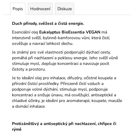
Popis
Hodnocení
Diskuze
Duch přírody, svěžest a čistá energie.
Esenciální olej
Eukalyptus BioEssentia VEGAN
má
intenzivně svěží, bylinně-kamforovou vůni, která čistí,
osvěžuje a navrací lehkost dechu.
Je známý pro své vlastnosti podporující dýchací cesty,
pomáhá při nachlazení a poklesu energie. Jeho svěží vůně
stimuluje mysl, zlepšuje koncentraci a navozuje pocit
čistoty a prostoru.
Je to ideální olej pro inhalace, difuzéry, očistné koupele a
přírodní čisticí prostředky. Přirozeně čistí vzduch a
podporuje volné dýchání, stimuluje mysl, podporuje
koncentraci a snižuje únavu, má osvěžující, antiseptické a
chladivé účinky, je ideální pro aromaterapii, koupele, masáže
a domácí inhalace.
Protizánětlivý a antiseptický při nachlazení, chřipce či
rýmě