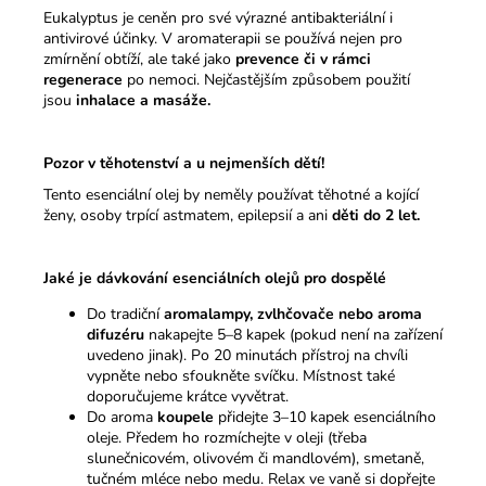
Eukalyptus je ceněn pro své výrazné antibakteriální i
antivirové účinky. V aromaterapii se používá nejen pro
zmírnění obtíží, ale také jako
prevence či v rámci
regenerace
po nemoci. Nejčastějším způsobem použití
jsou
inhalace a masáže.
Pozor v těhotenství a u nejmenších dětí!
Tento esenciální olej by neměly používat těhotné a kojící
ženy, osoby trpící astmatem, epilepsií a ani
děti do 2 let.
Jaké je dávkování esenciálních olejů pro dospělé
Do tradiční
aromalampy, zvlhčovače nebo aroma
difuzéru
nakapejte 5–8 kapek (pokud není na zařízení
uvedeno jinak). Po 20 minutách přístroj na chvíli
vypněte nebo sfoukněte svíčku. Místnost také
doporučujeme krátce vyvětrat.
Do aroma
koupele
přidejte 3–10 kapek esenciálního
oleje. Předem ho rozmíchejte v oleji (třeba
slunečnicovém, olivovém či mandlovém), smetaně,
tučném mléce nebo medu. Relax ve vaně si dopřejte