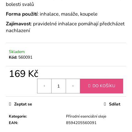
bolesti svalů
Forma použití
: inhalace, masáže, koupele
Zajímavost
: pravidelné inhalace pomáhají předcházet
nachlazení
Skladem
Kód:
560091
169 Kč
Měrná
DO KOŠÍKU
cena:
Zeptat se
Sdílet
Kategorie
:
Přírodní esenciální oleje
EAN
:
8594205560091