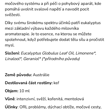
č
močového systému a při péči o pohybový aparát, kde
u
pomáhá uvolnit svalové napětí a navodit pocit
j
svěžesti.
e
m
Díky svému širokému spektru účinků patří eukalyptus
e
mezi základní výbavu každého milovníka
aromaterapie. Je to esence, na kterou se můžete
spolehnout, když potřebujete dodat tělu sílu a pročistit
ÉTERICKÝ
mysl.
OLEJ
VŮNĚ
Složení:
Eucalyptus Globulus Leaf Oil, Limonene*,
VÁNOC
Linalool*, Geraniol* (*přírodního původu)
179
Kč
Země původu:
Austrálie
Destilovaná část rostliny:
keř
Objem:
10 ml
Vůně
: intenzivní, svěží, kořenitá, mentolová
Účinky
: ORL problémy, dýchací obtíže, močové cesty,