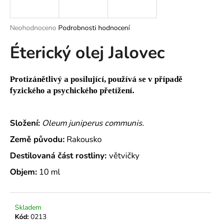
a
j
Průměrné
Neohodnoceno
Podrobnosti hodnocení
í
hodnocení
Éterický olej Jalovec
produktu
t
je
?
0,0
z
Protizánětlivý a posilující, používá se v případě
5
fyzického a psychického přetížení.
hvězdiček.
HLEDAT
Složení:
Oleum juniperus communis.
Země původu:
Rakousko
Destilovaná část rostliny:
větvičky
D
o
Objem:
10 ml
p
o
r
Skladem
u
Kód:
0213