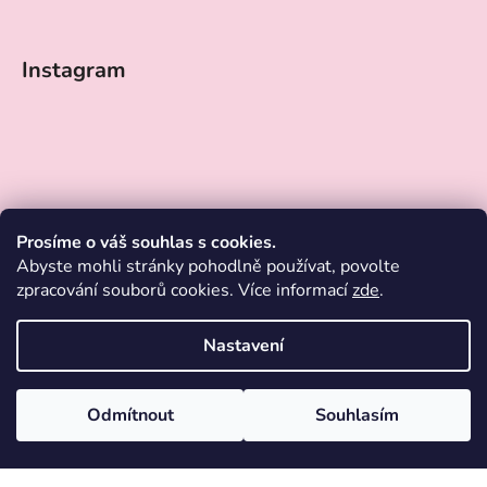
Instagram
Prosíme o váš souhlas s cookies.
Abyste mohli stránky pohodlně používat, povolte
zpracování souborů cookies. Více informací
zde
.
Nastavení
Sledovat na Instagramu
Vytvořil Shoptet
Odmítnout
Souhlasím
Copyright 2026
ESENTIKA
. Všechna práva vyhrazena.
Upravit
nastavení cookies