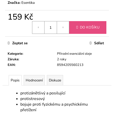
č
Značka:
Esentika
u
j
159 Kč
e
m
Měrná
DO KOŠÍKU
e
cena:
Zeptat se
Sdílet
ÉTERICKÝ
OLEJ
SKOŘICE
Kategorie
:
Přírodní esenciální oleje
179
Záruka
:
2 roky
Kč
EAN
:
8594205560213
Popis
Hodnocení
Diskuze
protizánětlivý a posilující
protistresový
bojuje proti fyzickému a psychickému
přetížení