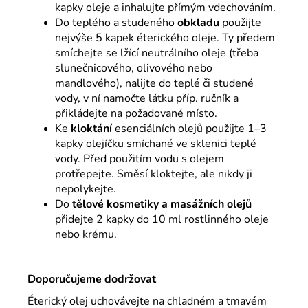
kapky oleje a inhalujte přímým vdechováním.
Do teplého a studeného
obkladu
použijte
nejvýše 5 kapek éterického oleje. Ty předem
smíchejte se lžící neutrálního oleje (třeba
slunečnicového, olivového nebo
mandlového), nalijte do teplé či studené
vody, v ní namočte látku příp. ručník a
přikládejte na požadované místo.
Ke
kloktání
esenciálních olejů použijte 1–3
kapky olejíčku smíchané ve sklenici teplé
vody. Před použitím vodu s olejem
protřepejte. Směsí kloktejte, ale nikdy ji
nepolykejte.
Do
tělové kosmetiky a masážních olejů
přidejte 2 kapky do 10 ml rostlinného oleje
nebo krému.
Doporučujeme dodržova
t
Éterický olej uchovávejte na chladném a tmavém