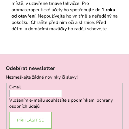
místě, v uzavřené tmavé lahvičce. Pro
aromaterapeutické účely ho spotřebujte do
1 roku
od otevření.
Nepoužívejte ho vnitřně a neředěný na
pokožku. Chraňte před ním oči a sliznice. Před
dětmi a domácími mazlíčky ho raději schovejte.
Z
á
Odebírat newsletter
p
Nezmeškejte žádné novinky či slevy!
a
t
E-mail
í
Vložením e-mailu souhlasíte s
podmínkami ochrany
osobních údajů
PŘIHLÁSIT SE