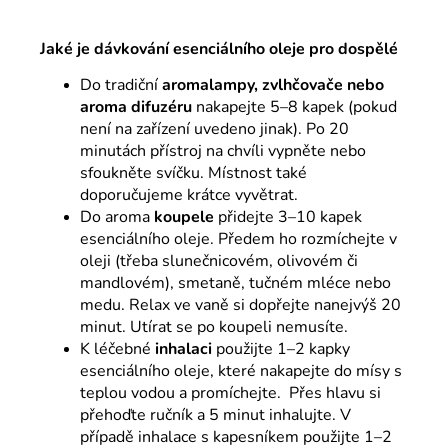
Jaké je dávkování esenciálního oleje pro dospělé
Do tradiční
aromalampy, zvlhčovače nebo
aroma difuzéru
nakapejte 5–8 kapek (pokud
není na zařízení uvedeno jinak). Po 20
minutách přístroj na chvíli vypněte nebo
sfoukněte svíčku. Místnost také
doporučujeme krátce vyvětrat.
Do aroma
koupele
přidejte 3–10 kapek
esenciálního oleje. Předem ho rozmíchejte v
oleji (třeba slunečnicovém, olivovém či
mandlovém), smetaně, tučném mléce nebo
medu. Relax ve vaně si dopřejte nanejvýš 20
minut. Utírat se po koupeli nemusíte.
K léčebné
inhalaci
použijte 1–2 kapky
esenciálního oleje, které nakapejte do mísy s
teplou vodou a promíchejte. Přes hlavu si
přehoďte ručník a 5 minut inhalujte. V
případě inhalace s kapesníkem použijte 1–2