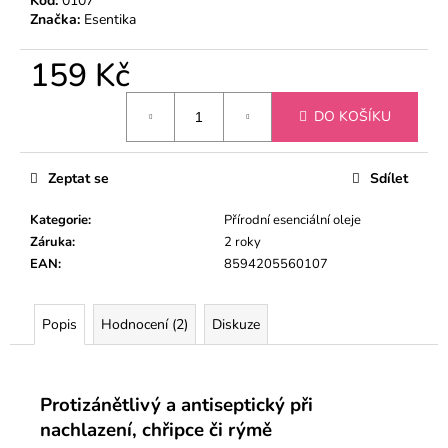
Kód:
0107
Značka:
Esentika
159 Kč
Měrná
DO KOŠÍKU
cena:
Zeptat se
Sdílet
Kategorie
:
Přírodní esenciální oleje
Záruka
:
2 roky
EAN
:
8594205560107
Popis
Hodnocení (2)
Diskuze
Protizánětlivý a antiseptický při
nachlazení, chřipce či rýmě