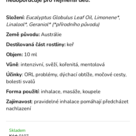
č
u
j
Složení:
Eucalyptus Globulus Leaf Oil, Limonene*,
e
Linalool*, Geraniol* (*přírodního původu)
m
e
Země původu:
Austrálie
Destilovaná část rostliny:
keř
ÉTERICKÝ
Objem:
10 ml
OLEJ
LEVANDULE
Vůně
: intenzivní, svěží, kořenitá, mentolová
159
Účinky
: ORL problémy, dýchací obtíže, močové cesty,
Kč
bolesti svalů
Forma použití
: inhalace, masáže, koupele
Zajímavost
: pravidelné inhalace pomáhají předcházet
nachlazení
Skladem