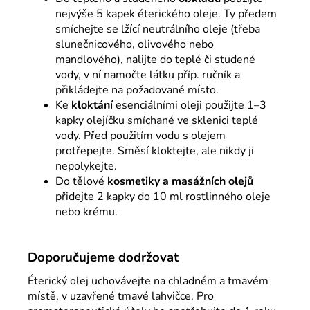
nejvýše 5 kapek éterického oleje. Ty předem
smíchejte se lžící neutrálního oleje (třeba
slunečnicového, olivového nebo
mandlového), nalijte do teplé či studené
vody, v ní namočte látku příp. ručník a
přikládejte na požadované místo.
Ke
kloktání
esenciálními oleji použijte 1–3
kapky olejíčku smíchané ve sklenici teplé
vody. Před použitím vodu s olejem
protřepejte. Směsí kloktejte, ale nikdy ji
nepolykejte.
Do tělové
kosmetiky a masážních olejů
přidejte 2 kapky do 10 ml rostlinného oleje
nebo krému.
Doporučujeme dodržovat
Éterický olej uchovávejte na chladném a tmavém
místě, v uzavřené tmavé lahvičce. Pro