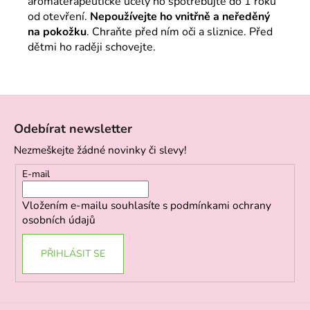
aromaterapeutické účely ho spotřebujte do 1 roku
od otevření.
Nepoužívejte ho vnitřně a neředěný
na pokožku
. Chraňte před ním oči a sliznice. Před
dětmi ho raději schovejte.
Z
á
Odebírat newsletter
p
Nezmeškejte žádné novinky či slevy!
a
t
E-mail
í
Vložením e-mailu souhlasíte s
podmínkami ochrany
osobních údajů
PŘIHLÁSIT SE