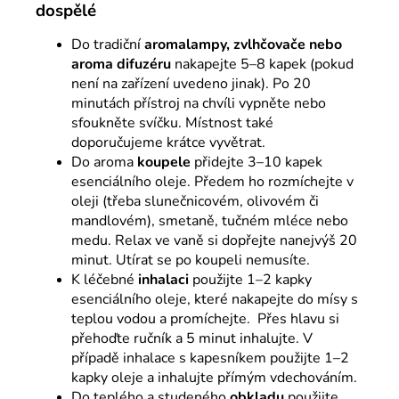
dospělé
Do tradiční
aromalampy, zvlhčovače nebo
aroma difuzéru
nakapejte 5–8 kapek (pokud
není na zařízení uvedeno jinak). Po 20
minutách přístroj na chvíli vypněte nebo
sfoukněte svíčku. Místnost také
doporučujeme krátce vyvětrat.
Do aroma
koupele
přidejte 3–10 kapek
esenciálního oleje. Předem ho rozmíchejte v
oleji (třeba slunečnicovém, olivovém či
mandlovém), smetaně, tučném mléce nebo
medu. Relax ve vaně si dopřejte nanejvýš 20
minut. Utírat se po koupeli nemusíte.
K léčebné
inhalaci
použijte 1–2 kapky
esenciálního oleje, které nakapejte do mísy s
teplou vodou a promíchejte. Přes hlavu si
přehoďte ručník a 5 minut inhalujte. V
případě inhalace s kapesníkem použijte 1–2
kapky oleje a inhalujte přímým vdechováním.
Do teplého a studeného
obkladu
použijte