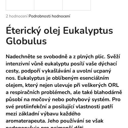
a
j
Průměrné
2 hodnocení
Podrobnosti hodnocení
í
hodnocení
Éterický olej Eukalyptus
produktu
t
je
?
Globulus
5,0
z
5
hvězdiček.
Nadechněte se svobodně a z plných plic. Svěží
intenzivní vůně eukalyptu posílí vaše dýchací
HLEDAT
cesty, podpoří vykašlávání a uvolní ucpaný
nos. Eukalyptus je oblíbeným esenciálním
olejem, který nejen ulevuje při veškerých ORL
D
a respiračních problémech, ale také blahodárně
o
působí na močový nebo pohybový systém. Pro
p
své protiinfekční a posilující vlastnosti patří
o
mezi základní výbavu každého
r
aromaterapeuta. Jeho používání se však
u
nedoporučuje pro nejmenší děti.