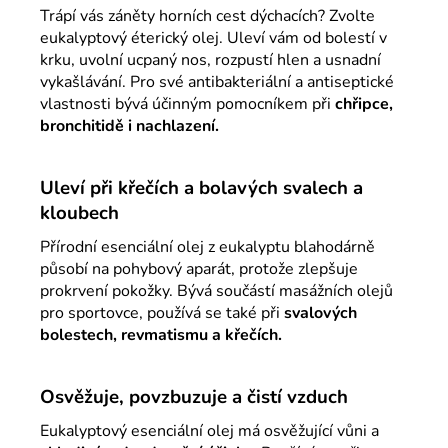
Trápí vás záněty horních cest dýchacích? Zvolte
eukalyptový éterický olej. Uleví vám od bolestí v
krku, uvolní ucpaný nos, rozpustí hlen a usnadní
vykašlávání. Pro své antibakteriální a antiseptické
vlastnosti bývá účinným pomocníkem při
chřipce,
bronchitidě i nachlazení.
Uleví při křečích a bolavých svalech a
kloubech
Přírodní esenciální olej z eukalyptu blahodárně
působí na pohybový aparát, protože zlepšuje
prokrvení pokožky. Bývá součástí masážních olejů
pro sportovce, používá se také při
svalových
bolestech, revmatismu a křečích.
Osvěžuje, povzbuzuje a čistí vzduch
Eukalyptový esenciální olej má osvěžující vůni a