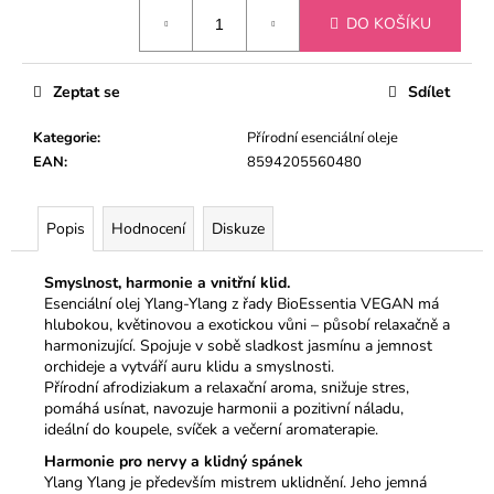
č
Měrná
u
DO KOŠÍKU
cena:
j
e
Zeptat se
Sdílet
m
e
Kategorie
:
Přírodní esenciální oleje
EAN
:
8594205560480
ÉTERICKÝ
OLEJ
HŘEBÍČEK
Popis
Hodnocení
Diskuze
SE
SKOŘICÍ
Smyslnost, harmonie a vnitřní klid.
179
Esenciální olej Ylang-Ylang z řady BioEssentia VEGAN má
Kč
hlubokou, květinovou a exotickou vůni – působí relaxačně a
harmonizující. Spojuje v sobě sladkost jasmínu a jemnost
orchideje a vytváří auru klidu a smyslnosti.
Přírodní afrodiziakum a relaxační aroma, snižuje stres,
pomáhá usínat, navozuje harmonii a pozitivní náladu,
ideální do koupele, svíček a večerní aromaterapie.
Harmonie pro nervy a klidný spánek
Ylang Ylang je především mistrem uklidnění. Jeho jemná