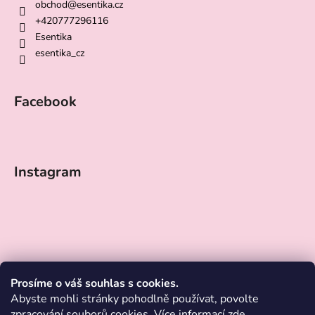
obchod
@
esentika.cz
+420777296116
Esentika
esentika_cz
Facebook
Instagram
Prosíme o váš souhlas s cookies.
Abyste mohli stránky pohodlně používat, povolte
zpracování souborů cookies. Více informací
zde
.