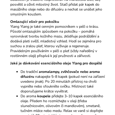
posvětil a oživil milostný život. Stačí přidat pár kapek do
masážního oleje nebo do difuzéru a nechat se unášet jeho
smyslným kouzlem.
Omlazující elixír pro pokožku
Ylang Ylang je také cenným pomocníkem v péči o krásu.
Působí omlazujícím způsobem na pokožku – pomáhá
vyrovnávat tvorbu kožního mazu, zklidňuje podráždění a
dodává pleti svěží, mladistvý vzhled. Hodí se zejména pro
suchou a zralou pleť, kterou vyživuje a regeneruje.
Pravidelným používáním v péči o pleť (vždy naředěný v
rostlinném oleji) přispívá k její pružnosti a zářivosti.
Jaké je dávkování esenciálního oleje Ylang pro dospělé
Do tradiční
aromalampy, zvlhčovače nebo aroma
difuzéru
nakapejte 5–8 kapek (pokud není na zařízení
uvedeno jinak). Po 20 minutách přístroj na chvíli
vypněte nebo sfoukněte svíčku. Místnost také
doporučujeme krátce vyvětrat.
Do aroma
koupele
přidejte 3–10 kapek esenciálního
oleje. Předem ho rozmíchejte v oleji (třeba
slunečnicovém, olivovém či mandlovém), smetaně,
tučném mléce nebo medu. Relax ve vaně si dopřejte