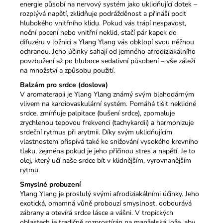
energie působí na nervový systém jako uklidňující dotek –
rozplývá napětí, zklidňuje podrážděnost a přináší pocit
hlubokého vnitřního klidu. Pokud vás trápí nespavost,
noční pocení nebo vnitřní neklid, stačí pár kapek do
difuzéru v ložnici a Ylang Ylang vás obklopí svou něžnou
ochranou. Jeho účinky sahají od jemného afrodiziakálního
povzbužení až po hluboce sedativní působení – vše záleží
na množství a způsobu použití.
Balzám pro srdce (doslova)
V aromaterapii je Ylang Ylang známý svým blahodárným
vlivem na kardiovaskulární systém. Pomáhá tišit neklidné
srdce, zmírňuje palpitace (bušení srdce), zpomaluje
zrychlenou tepovou frekvenci (tachykardii) a harmonizuje
srdeční rytmus při arytmii. Díky svým uklidňujícím
vlastnostem přispívá také ke snižování vysokého krevního
tlaku, zejména pokud je jeho příčinou stres a napětí. Je to
olej, který učí naše srdce bít v klidnějším, vyrovnanějším
rytmu.
Smyslné probuzení
Ylang Ylang je proslulý svými afrodiziakálními účinky. Jeho
exotická, omamná vůně probouzí smyslnost, odbourává
zábrany a otevírá srdce lásce a vášni. V tropických
oblastech je tradičně rozprostírán na manželská lože, aby