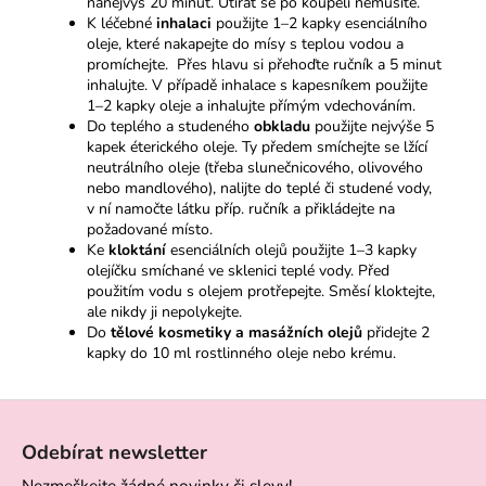
nanejvýš 20 minut. Utírat se po koupeli nemusíte.
K léčebné
inhalaci
použijte 1–2 kapky esenciálního
oleje, které nakapejte do mísy s teplou vodou a
promíchejte. Přes hlavu si přehoďte ručník a 5 minut
inhalujte. V případě inhalace s kapesníkem použijte
1–2 kapky oleje a inhalujte přímým vdechováním.
Do teplého a studeného
obkladu
použijte nejvýše 5
kapek éterického oleje. Ty předem smíchejte se lžící
neutrálního oleje (třeba slunečnicového, olivového
nebo mandlového), nalijte do teplé či studené vody,
v ní namočte látku příp. ručník a přikládejte na
požadované místo.
Ke
kloktání
esenciálních olejů použijte 1–3 kapky
olejíčku smíchané ve sklenici teplé vody. Před
použitím vodu s olejem protřepejte. Směsí kloktejte,
ale nikdy ji nepolykejte.
Do
tělové kosmetiky a masážních olejů
přidejte 2
kapky do 10 ml rostlinného oleje nebo krému.
Z
á
Odebírat newsletter
p
Nezmeškejte žádné novinky či slevy!