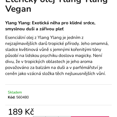
je
a
Vegan
0,0
z
j
5
í
hvězdiček.
Ylang Ylang: Exotická něha pro klidné srdce,
t
smyslnou duši a zářivou pleť
?
Esenciální olej z Ylang Ylang je jedním z
nejzajímavějších darů tropické přírody. Jeho omamná,
sladce květinová vůně s jemnými kořenitými tóny
působí na lidskou psychiku doslova magicky. Není
HLEDAT
divu, že v tropických oblastech je jeho aroma
považováno za balzám na duši a v parfémářství je
ceněn jako vzácná složka těch nejluxusnějších vůní.
D
o
Skladem
p
Kód:
560480
o
r
189 Kč
u