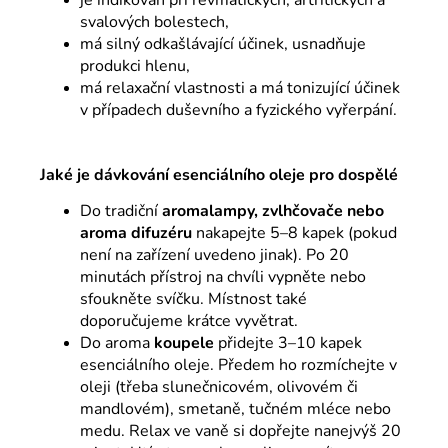
svalových bolestech,
má silný odkašlávající účinek, usnadňuje
produkci hlenu,
má relaxační vlastnosti a má tonizující účinek
v případech duševního a fyzického vyřerpání.
Jaké je dávkování esenciálního oleje pro dospělé
Do tradiční
aromalampy, zvlhčovače nebo
aroma difuzéru
nakapejte 5–8 kapek (pokud
není na zařízení uvedeno jinak). Po 20
minutách přístroj na chvíli vypněte nebo
sfoukněte svíčku. Místnost také
doporučujeme krátce vyvětrat.
Do aroma
koupele
přidejte 3–10 kapek
esenciálního oleje. Předem ho rozmíchejte v
oleji (třeba slunečnicovém, olivovém či
mandlovém), smetaně, tučném mléce nebo
medu. Relax ve vaně si dopřejte nanejvýš 20