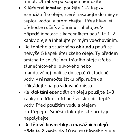
minut. Utírat se po koupeli nemusíte.
K léčebné
inhalaci
použijte 1–2 kapky
esenciálního oleje, které nakapejte do mísy s
teplou vodou a promíchejte. Přes hlavu si
přehoďte ručník a 5 minut inhalujte. V
případě inhalace s kapesníkem použijte 1–2
kapky oleje a inhalujte přímým vdechováním.
Do teplého a studeného
obkladu
použijte
nejvýše 5 kapek éterického oleje. Ty předem
smíchejte se lžící neutrálního oleje (třeba
slunečnicového, olivového nebo
mandlového), nalijte do teplé či studené
vody, v ní namočte látku příp. ručník a
přikládejte na požadované místo.
Ke
kloktání
esenciálních olejů použijte 1–3
kapky olejíčku smíchané ve sklenici teplé
vody. Před použitím vodu s olejem
protřepejte. Směsí kloktejte, ale nikdy ji
nepolykejte.
Do
tělové kosmetiky a masážních olejů
přidejte 2 kapky do 10 ml rostlinného oleje