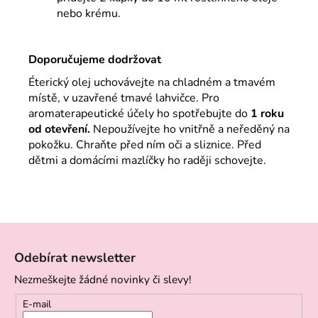
nebo krému.
Doporučujeme dodržova
t
Éterický olej uchovávejte na chladném a tmavém
místě, v uzavřené tmavé lahvičce. Pro
aromaterapeutické účely ho spotřebujte do
1 roku
od otevření.
Nepoužívejte ho vnitřně a neředěný na
pokožku. Chraňte před ním oči a sliznice. Před
dětmi a domácími mazlíčky ho raději schovejte.
Z
á
Odebírat newsletter
p
Nezmeškejte žádné novinky či slevy!
a
t
E-mail