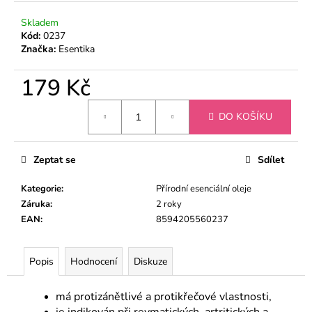
č
u
Skladem
j
Kód:
0237
e
Značka:
Esentika
m
e
179 Kč
Měrná
DO KOŠÍKU
ÉTERICKÝ
cena:
OLEJ
BERGAMOT
Zeptat se
Sdílet
159
Kč
Kategorie
:
Přírodní esenciální oleje
Záruka
:
2 roky
EAN
:
8594205560237
Popis
Hodnocení
Diskuze
má protizánětlivé a protikřečové vlastnosti,
je indikován při revmatických, artritických a