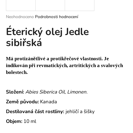
a
j
Průměrné
Neohodnoceno
Podrobnosti hodnocení
í
hodnocení
Éterický olej Jedle
produktu
t
je
?
sibiřská
0,0
z
5
hvězdiček.
Má protizánětlivé a protikřečové vlastnosti. Je
indikován při revmatických, artritických a svalových
HLEDAT
bolestech.
Složení:
Abies Siberica Oil, Limonen.
D
o
Země původu:
Kanada
p
Destilovaná část rostliny:
jehličí a šišky
o
r
Objem:
10 ml
u