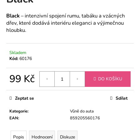
je
a
0,0
z
j
Black
– intenzivní spojení rumu, tabáku a vzácných
5
dřev, které dodává interiéru eleganci a výjimečnou
í
hvězdiček.
hloubku.
t
?
Skladem
Kód:
60176
HLEDAT
99 Kč
DO KOŠÍKU
Měrná
cena:
Zeptat se
Sdílet
D
o
Kategorie
:
Vůně do auta
p
EAN
:
859205560176
o
r
u
Popis
Hodnocení
Diskuze