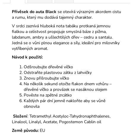
č
u
Přívěsek do auta Black
se otevírá výrazným akordem cistu
j
a rumu, který mu dodává tajemný charakter.
e
m
V srdci zaznívá hluboká nota tabáku protkaná jemnou
fialkou a celistvost propojuje smyslná báze z pižma,
e
labdanum, ambry a ušlechtilých dřev – cedru a santalu.
Jedná se o vůni plnou elegance a síly, ideální pro milovníky
vytříbených aromat.
ÉTERICKÝ
OLEJ
Návod k použití:
HŘEBÍČEK
SE
Odšroubujte dřevěné víčko
SKOŘICÍ
Odstraňte plastovou zátku z lahvičky
Znovu přišroubujte víčko
179
Kč
Na několik sekund otočte flakon dnem vzhůru –
dřevěné víčko a provázek se nasáknou olejem
Pověste na zpětné zrcátko
Každých pár dní jemně nakloňte aby se vůně
obnovila
Složení
: Tetramethyl Acetyloc-Tahydronaphthalenes,
Linalool, Linalyl, Acetate, Pogostemon Cablin oil
Země původu:
EU