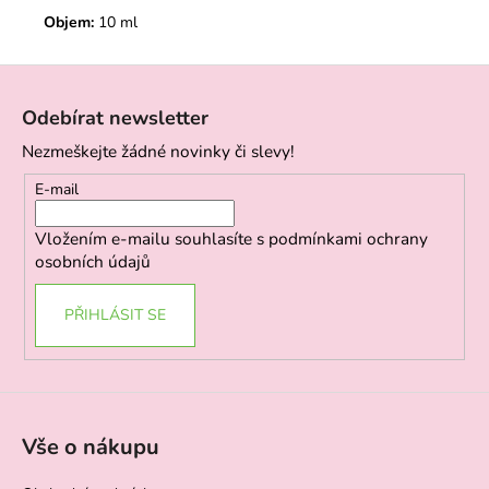
Objem:
10 ml
Z
á
Odebírat newsletter
p
Nezmeškejte žádné novinky či slevy!
a
t
E-mail
í
Vložením e-mailu souhlasíte s
podmínkami ochrany
osobních údajů
PŘIHLÁSIT SE
Vše o nákupu