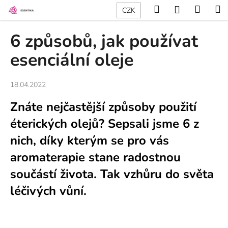
K
Přejít
Hledat
Nákup
M
Přihlášení
CZK
na
o
obsah
Zpět
Zpět
košík
š
6 způsobů, jak používat
í
C
esenciální oleje
k
o
p
18.04.2022
o
Znáte nejčastější způsoby použití
t
ř
éterických olejů? Sepsali jsme 6 z
e
nich, díky kterým se pro vás
b
aromaterapie stane radostnou
u
součástí života. Tak vzhůru do světa
j
e
léčivých vůní.
t
e
n