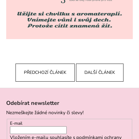
PŘEDCHOZÍ ČLÁNEK
DALŠÍ ČLÁNEK
Z
á
Odebírat newsletter
p
Nezmeškejte žádné novinky či slevy!
a
t
E-mail
í
Vložením e-mailu souhlasíte s
podmínkami ochrany