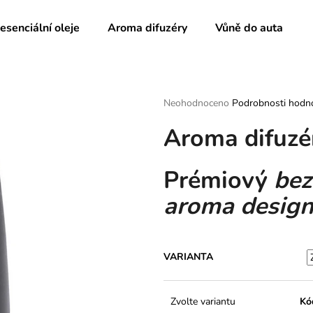
 esenciální oleje
Aroma difuzéry
Vůně do auta
Co potřebujete najít?
Průměrné
Neohodnoceno
Podrobnosti hodn
hodnocení
Aroma difuzé
produktu
HLEDAT
je
0,0
z
Prémiový
bezv
5
Doporučujeme
hvězdiček.
aroma design
VARIANTA
Zvolte variantu
Kó