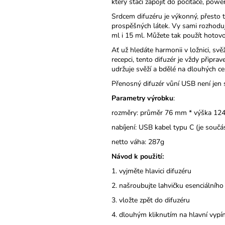
který stačí zapojit do počítače, po
Srdcem difuzéru je výkonný, přesto ti
prospěšných látek. Vy sami rozhoduje
ml i 15 ml. Můžete tak použít hotovo
Ať už hledáte harmonii v ložnici, sv
recepci, tento difuzér je vždy připr
udržuje svěží a bdělé na dlouhých ce
Přenosný difuzér vůní USB není jen sp
Parametry výrobku
:
rozměry: průměr 76 mm 
nabíjení: USB kabel typu 
netto váha: 287g
Návod k použití:
1. vyjměte hlavici difuzéru
2. našroubujte lahvičku esenciálního
3. vložte zpět do difuzéru
4. dlouhým kliknutím na hlavní vypín