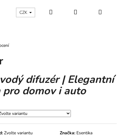
Hledat
Přihlášení
Nákupní
Kontakty
Aroma blog
CZK
košík
ocení
r
odý difuzér | Elegantní
 pro domov i auto
Následující
d:
Zvolte variantu
Značka:
Esentika