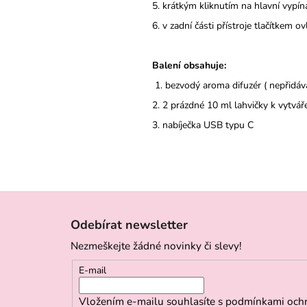
5. krátkým kliknutím na hlavní vypín
6. v zadní části přístroje tlačítkem 
Balení obsahuje:
1. bezvodý aroma difuzér ( nepřidáv
2. 2 prázdné 10 ml lahvičky k vytváře
3. nabíječka USB typu C
Z
á
Odebírat newsletter
p
Nezmeškejte žádné novinky či slevy!
a
t
E-mail
í
Vložením e-mailu souhlasíte s
podmínkami ochr