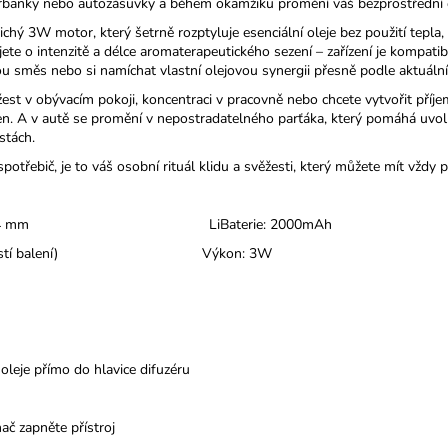
werbanky nebo autozásuvky a během okamžiku promění váš bezprostřední 
chý 3W motor, který šetrně rozptyluje esenciální oleje bez použití tepla,
te o intenzitě a délce aromaterapeutického sezení – zařízení je kompatib
u směs nebo si namíchat vlastní olejovou synergii přesně podle aktuální
ěžest v obývacím pokoji, koncentraci v pracovně nebo chcete vytvořit pří
aven. A v autě se promění v nepostradatelného parťáka, který pomáhá uvol
stách.
otřebič, je to váš osobní rituál klidu a svěžesti, který můžete mít vždy p
* výška 124 mm LiBaterie: 2000mAh
C (je součástí balení) Výkon: 3W
 oleje přímo do hlavice difuzéru
ač zapněte přístroj