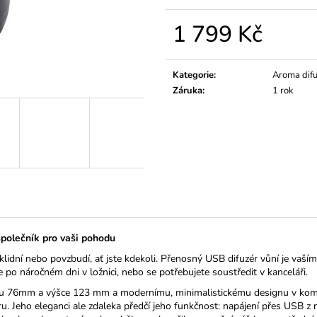
ÉTERICKÝ OLEJ BERGAMOT
ÉTERICKÝ OLEJ
159 Kč
159 Kč
1 799 Kč
Měrná
cena:
Kategorie
:
Aroma dif
Záruka
:
1 rok
společník pro vaši pohodu
uklidní nebo povzbudí, ať jste kdekoli. Přenosný USB difuzér vůní je vaší
te po náročném dni v ložnici, nebo se potřebujete soustředit v kanceláři.
76mm a výšce 123 mm a modernímu, minimalistickému designu v kombin
 Jeho eleganci ale zdaleka předčí jeho funkčnost: napájení přes USB z n