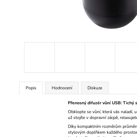
ÉTERICKÝ OLEJ LEVANDULE
159 Kč
Popis
Hodnocení
Diskuze
Přenosný difuzér vůní USB: Tichý 
Obklopte se vůní, která vás naladí, 
už stojíte v dopravní zácpě, relaxuje
Díky kompaktním rozměrům průměru 
stylovým doplňkem každého prostoru.