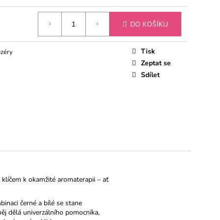
 CITRON
DO KOŠÍKU
Tisk
uzéry
Zeptat se
Sdílet
m klíčem k okamžité aromaterapii – ať
aci černé a bílé se stane
ěj dělá univerzálního pomocníka,