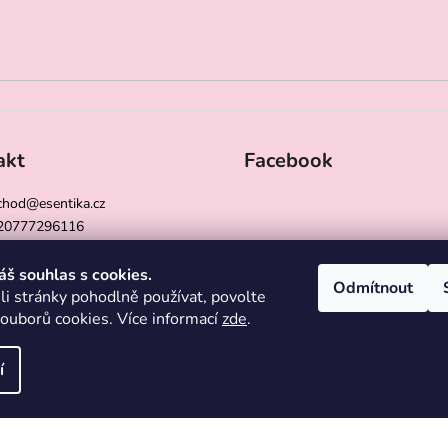
akt
Facebook
chod
@
esentika.cz
20777296116
ntika
ntika_cz
áš souhlas s cookies.
Odmítnout
i stránky pohodlně používat, povolte
souborů cookies. Více informací
zde
.
í
pravit nastavení cookies