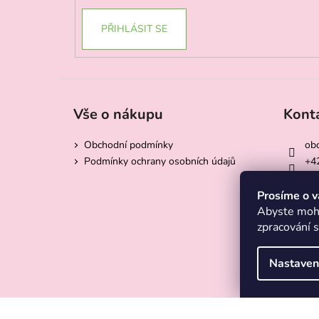
PŘIHLÁSIT SE
Vše o nákupu
Kont
Obchodní podmínky
ob
Podmínky ochrany osobních údajů
+4
Ese
ese
Prosíme o v
Abyste mohl
zpracování 
Nastaven
Copyright 2026
ESENTIKA
. Všechna práva vyhrazena.
U