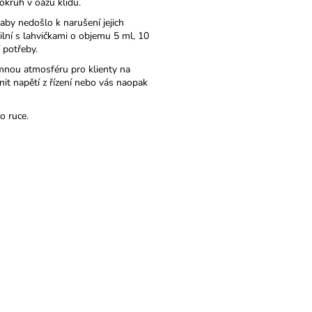
okruh v oázu klidu.
 aby nedošlo k narušení jejich
ilní s lahvičkami o objemu 5 ml, 10
 potřeby.
jemnou atmosféru pro klienty na
nit napětí z řízení nebo vás naopak
o ruce.