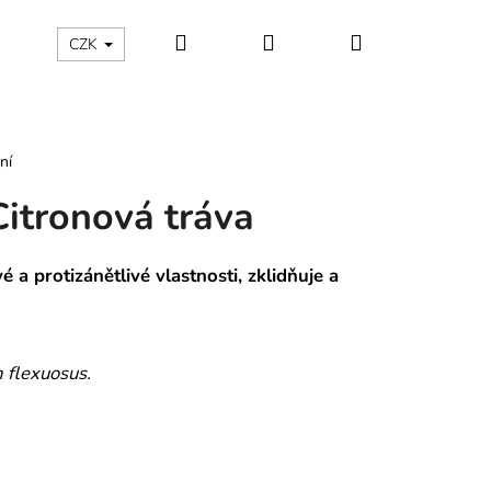
Hledat
Přihlášení
Nákupní
Kontakty
Aroma blog
CZK
košík
ní
 Citronová tráva
é a protizánětlivé vlastnosti, zklidňuje a
flexuosus.
Následující