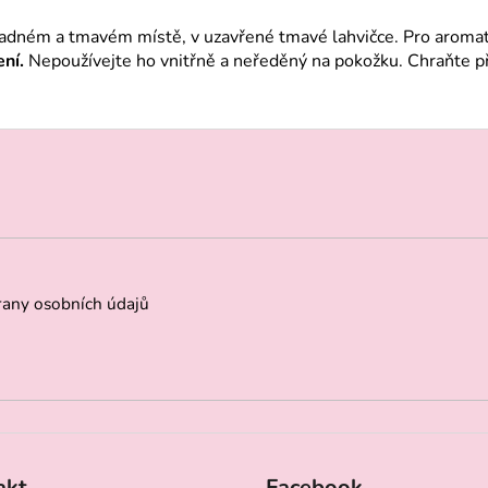
hladném a tmavém místě, v uzavřené tmavé lahvičce. Pro aroma
ení.
Nepoužívejte ho vnitřně a neředěný na pokožku. Chraňte pře
any osobních údajů
akt
Facebook