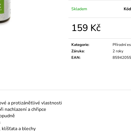
ÉTERICKÝ OLEJ BERGAMOT
ÉTERICKÝ OLEJ
159 Kč
159 Kč
Skladem
Kód
159 Kč
Měrná
cena:
Kategorie
:
Přírodní es
Záruka
:
2 roky
EAN
:
8594205
ové a protizánětlivé vlastnosti
ři nachlazení a chřipce
čopudně
s
klíšťata a blechy