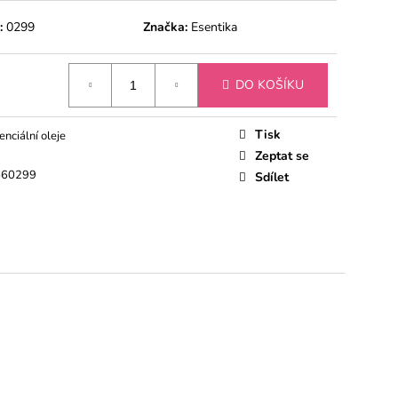
 CITRON
:
0299
Značka:
Esentika
DO KOŠÍKU
Tisk
enciální oleje
Zeptat se
560299
Sdílet