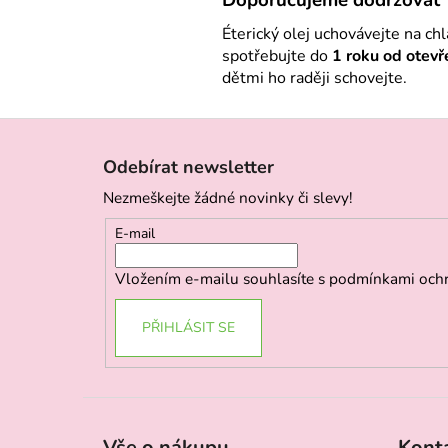
Éterický olej uchovávejte na c
spotřebujte do
1 roku od otevř
dětmi ho raději schovejte.
Z
á
Odebírat newsletter
p
Nezmeškejte žádné novinky či slevy!
a
t
E-mail
í
Vložením e-mailu souhlasíte s
podmínkami ochr
PŘIHLÁSIT SE
Vše o nákupu
Kont