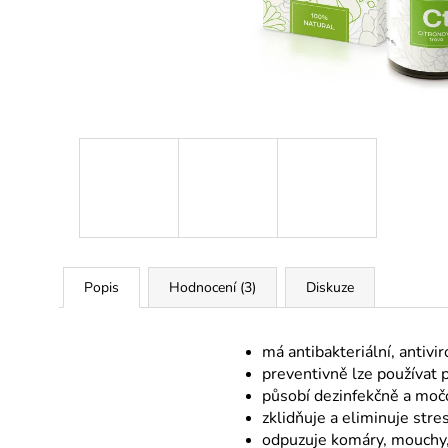
ÉTERICKÝ OLEJ LEVANDULE
159 Kč
Popis
Hodnocení (3)
Diskuze
má antibakteriální, antivir
preventivně lze používat p
působí dezinfekčně a mo
zklidňuje a eliminuje stre
odpuzuje komáry, mouchy, 