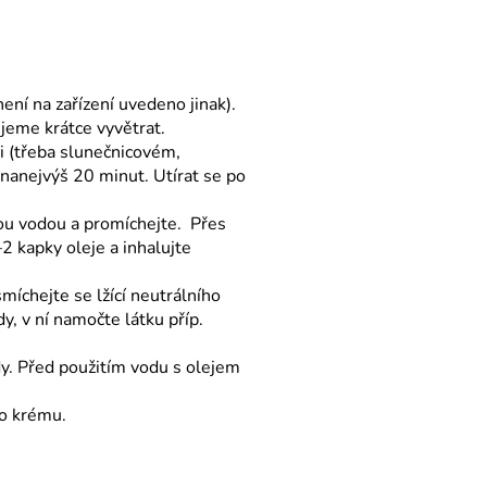
ní na zařízení uvedeno jinak).
ujeme krátce vyvětrat.
i (třeba slunečnicovém,
anejvýš 20 minut. Utírat se po
lou vodou a promíchejte. Přes
2 kapky oleje a inhalujte
míchejte se lžící neutrálního
y, v ní namočte látku příp.
dy. Před použitím vodu s olejem
bo krému.