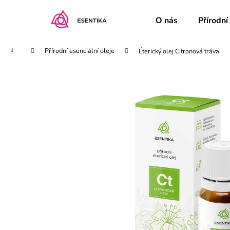
K
Přejít
na
o
O nás
Přírodní
obsah
Zpět
Zpět
š
do
do
í
Domů
Přírodní esenciální oleje
Éterický olej Citronová tráva
obchodu
obchodu
k