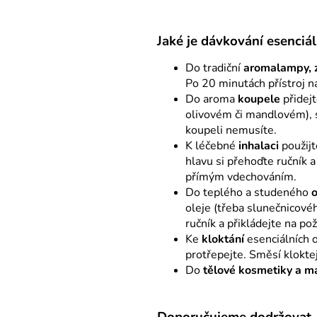
Jaké je dávkování esenciá
Do tradiční
aromalampy, 
Po 20 minutách přístroj n
Do aroma
koupele
přidejt
olivovém či mandlovém), 
koupeli nemusíte.
K léčebné
inhalaci
použijt
hlavu si přehoďte ručník a
přímým vdechováním.
Do teplého a studeného
oleje (třeba slunečnicovéh
ručník a přikládejte na p
Ke
kloktání
esenciálních o
protřepejte. Směsí kloktej
Do
tělové kosmetiky a m
Doporučujeme dodržovat