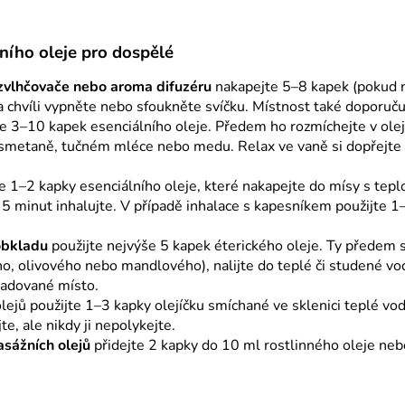
lního oleje pro dospělé
zvlhčovače nebo aroma difuzéru
nakapejte 5–8 kapek (pokud ne
a chvíli vypněte nebo sfoukněte svíčku. Místnost také doporuč
e 3–10 kapek esenciálního oleje. Předem ho rozmíchejte v olej
smetaně, tučném mléce nebo medu. Relax ve vaně si dopřejte n
e 1–2 kapky esenciálního oleje, které nakapejte do mísy s tep
 5 minut inhalujte. V případě inhalace s kapesníkem použijte 1–
obkladu
použijte nejvýše 5 kapek éterického oleje. Ty předem s
o, olivového nebo mandlového), nalijte do teplé či studené vod
ožadované místo.
lejů použijte 1–3 kapky olejíčku smíchané ve sklenici teplé vo
te, ale nikdy ji nepolykejte.
asážních olejů
přidejte 2 kapky do 10 ml rostlinného oleje ne