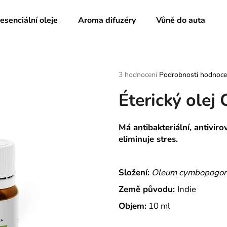
 esenciální oleje
Aroma difuzéry
Vůně do auta
Co potřebujete najít?
Průměrné
3 hodnocení
Podrobnosti hodnoce
hodnocení
Éterický olej
produktu
HLEDAT
je
4,7
z
Má antibakteriální, antivirov
5
Doporučujeme
eliminuje stres.
hvězdiček.
Složení:
Oleum cymbopogon 
Země původu:
Indie
Objem:
10 ml