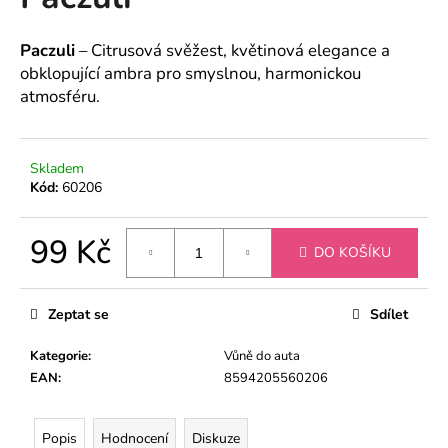
je
a
0,0
z
j
Paczuli
– Citrusová svěžest, květinová elegance a
5
obklopující ambra pro smyslnou, harmonickou
í
hvězdiček.
atmosféru.
t
?
Skladem
Kód:
60206
HLEDAT
99 Kč
DO KOŠÍKU
Měrná
cena:
Zeptat se
Sdílet
D
o
Kategorie
:
Vůně do auta
p
EAN
:
8594205560206
o
r
u
Popis
Hodnocení
Diskuze