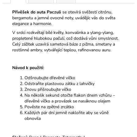
č
u
Přívěšek do auta Paczuli
se otevírá svěžestí citrónu,
j
bergamotu a jemné ovocné noty, uvádějíc vás do světa
e
elegance a harmonie.
m
V srdci rozkvétají bílé květy, konvalinka a ylang-ylang,
e
propletené hlubokou pačulí, což dodává vůni smyslnost.
Celý zážitek uzavírá sametová báze z pižma, smetany a
rostlinné ambry, vytvářející teplou, rafinovanou auru.
ÉTERICKÝ
OLEJ
CITRON
Návod k použití:
159
Kč
Odšroubujte dřevěné víčko
Odstraňte plastovou zátku z lahvičky
Znovu přišroubujte víčko
Na několik sekund otočte flakon dnem vzhůru –
dřevěné víčko a provázek se nasáknou olejem
Pověste na zpětné zrcátko
Každých pár dní jemně nakloňte aby se vůně
obnovila