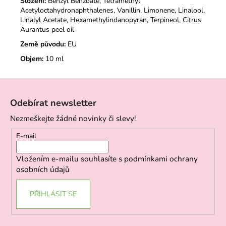
Složení:
Benzyl Benzoate, Tetramethyl
Acetyloctahydronaphthalenes, Vanillin, Limonene, Linalool,
Linalyl Acetate, Hexamethylindanopyran, Terpineol, Citrus
Aurantus peel oil
Země původu:
EU
Objem:
10 ml
Z
á
Odebírat newsletter
p
Nezmeškejte žádné novinky či slevy!
a
t
E-mail
í
Vložením e-mailu souhlasíte s
podmínkami ochrany
osobních údajů
PŘIHLÁSIT SE