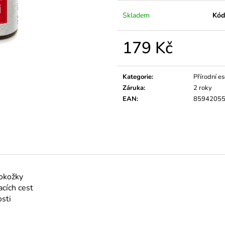
ÉTERICKÝ OLEJ BERGAMOT
ÉTERICKÝ OLEJ
159 Kč
159 Kč
Skladem
Kód
179 Kč
Měrná
cena:
Kategorie
:
Přírodní es
Záruka
:
2 roky
EAN
:
8594205
pokožky
acích cest
osti