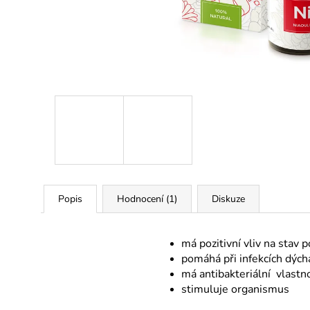
ÉTERICKÝ OLEJ LEVANDULE
159 Kč
Popis
Hodnocení (1)
Diskuze
má pozitivní vliv na stav 
pomáhá při infekcích dých
má antibakteriální vlastn
stimuluje organismus