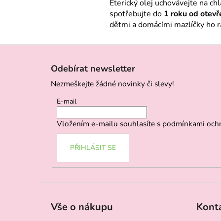
Éterický olej uchovávejte na c
spotřebujte do
1 roku od otevř
dětmi a domácími mazlíčky ho ra
Z
á
Odebírat newsletter
p
Nezmeškejte žádné novinky či slevy!
a
t
E-mail
í
Vložením e-mailu souhlasíte s
podmínkami ochr
PŘIHLÁSIT SE
Vše o nákupu
Kont