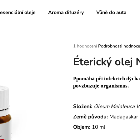
 esenciální oleje
Aroma difuzéry
Vůně do auta
Co potřebujete najít?
Průměrné
1 hodnocení
Podrobnosti hodnoce
hodnocení
Éterický olej 
produktu
HLEDAT
je
5,0
z
Ppomáhá při infekcích dýchac
5
Doporučujeme
povzbuzuje organismus.
hvězdiček.
Složení:
Oleum Melaleuca Vir
Země původu:
Madagaskar
Objem:
10 ml