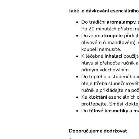
Jaké je dávkování esenciálního
Do tradiční
aromalampy, 
Po 20 minutách přístroj n
Do aroma
koupele
přidejt
olivovém či mandlovém), 
koupeli nemusíte.
K léčebné
inhalaci
použijt
hlavu si přehoďte ručník a
přímým vdechováním.
Do teplého a studeného
oleje (třeba slunečnicovéh
ručník a přikládejte na p
Ke
kloktání
esenciálních o
protřepejte. Směsí kloktej
Do
tělové kosmetiky a m
Doporučujeme dodržova
t