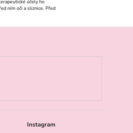
terapeutické účely ho
d ním oči a sliznice. Před
Instagram