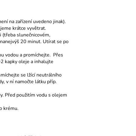
ní na zařízení uvedeno jinak).
ujeme krátce vyvětrat.
i (třeba slunečnicovém,
anejvýš 20 minut. Utírat se po
lou vodou a promíchejte. Přes
2 kapky oleje a inhalujte
míchejte se lžící neutrálního
y, v ní namočte látku příp.
dy. Před použitím vodu s olejem
bo krému.