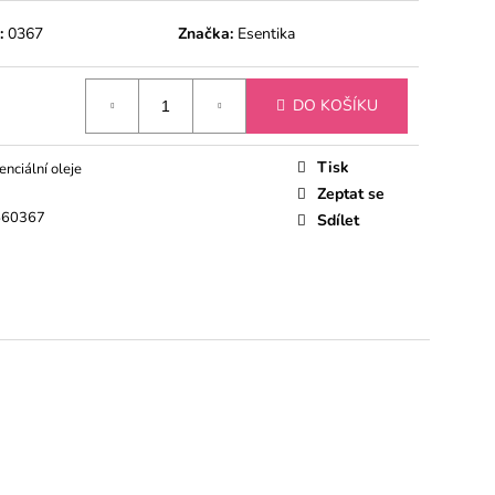
 CITRON
:
0367
Značka:
Esentika
DO KOŠÍKU
Tisk
enciální oleje
Zeptat se
560367
Sdílet