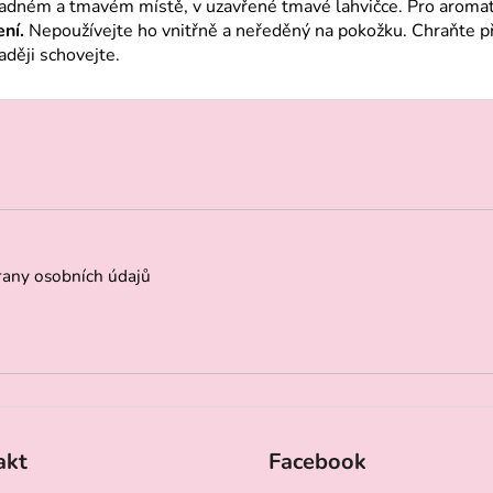
hladném a tmavém místě, v uzavřené tmavé lahvičce. Pro aroma
ení.
Nepoužívejte ho vnitřně a neředěný na pokožku. Chraňte pře
ději schovejte.
any osobních údajů
akt
Facebook