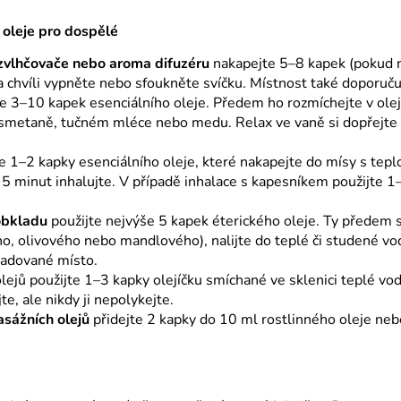
 oleje pro dospělé
zvlhčovače nebo aroma difuzéru
nakapejte 5–8 kapek (pokud ne
a chvíli vypněte nebo sfoukněte svíčku. Místnost také doporuč
e 3–10 kapek esenciálního oleje. Předem ho rozmíchejte v olej
smetaně, tučném mléce nebo medu. Relax ve vaně si dopřejte n
e 1–2 kapky esenciálního oleje, které nakapejte do mísy s tep
 5 minut inhalujte. V případě inhalace s kapesníkem použijte 1–
obkladu
použijte nejvýše 5 kapek éterického oleje. Ty předem s
o, olivového nebo mandlového), nalijte do teplé či studené vod
ožadované místo.
lejů použijte 1–3 kapky olejíčku smíchané ve sklenici teplé vo
te, ale nikdy ji nepolykejte.
asážních olejů
přidejte 2 kapky do 10 ml rostlinného oleje ne