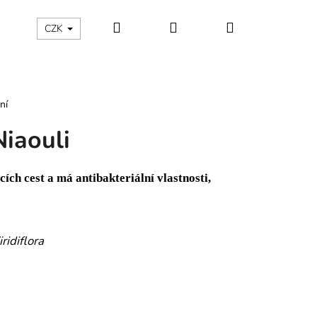
Hledat
Přihlášení
Nákupní
Kontakty
Aroma blog
CZK
košík
ní
Niaouli
ích cest a má antibakteriální vlastnosti,
idiflora
Následující