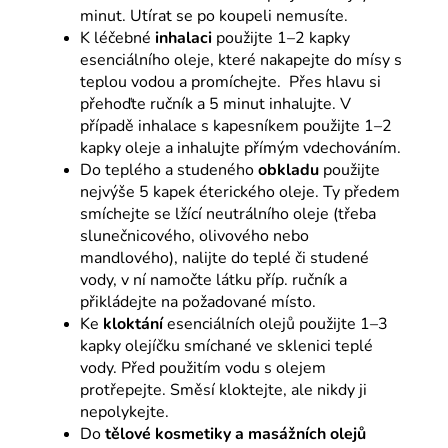
minut. Utírat se po koupeli nemusíte.
K léčebné
inhalaci
použijte 1–2 kapky
esenciálního oleje, které nakapejte do mísy s
teplou vodou a promíchejte. Přes hlavu si
přehoďte ručník a 5 minut inhalujte. V
případě inhalace s kapesníkem použijte 1–2
kapky oleje a inhalujte přímým vdechováním.
Do teplého a studeného
obkladu
použijte
nejvýše 5 kapek éterického oleje. Ty předem
smíchejte se lžící neutrálního oleje (třeba
slunečnicového, olivového nebo
mandlového), nalijte do teplé či studené
vody, v ní namočte látku příp. ručník a
přikládejte na požadované místo.
Ke
kloktání
esenciálních olejů použijte 1–3
kapky olejíčku smíchané ve sklenici teplé
vody. Před použitím vodu s olejem
protřepejte. Směsí kloktejte, ale nikdy ji
nepolykejte.
Do
tělové kosmetiky a masážních olejů