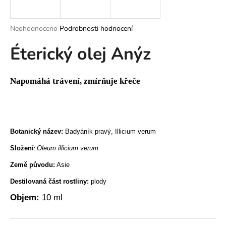
a
j
Průměrné
Neohodnoceno
Podrobnosti hodnocení
í
hodnocení
Éterický olej Anýz
produktu
t
je
?
0,0
z
Napomáhá trávení, zmírňuje křeče
5
hvězdiček.
HLEDAT
Botanický název:
Badyáník pravý, Illicium verum
Složení
Oleum illicium verum
:
D
Země původu:
Asie
o
p
Destilovaná část rostliny:
plody
o
Objem:
10 ml
r
u