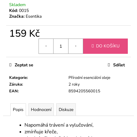
č
Skladem
u
Kód:
0015
j
Značka:
Esentika
e
m
159 Kč
e
Měrná
DO KOŠÍKU
cena:
ÉTERICKÝ
OLEJ
LEVANDULE
Zeptat se
Sdílet
159
Kč
Kategorie
:
Přírodní esenciální oleje
Záruka
:
2 roky
EAN
:
8594205560015
Popis
Hodnocení
Diskuze
Napomáhá trávení a vylučování,
zmírňuje křeče,