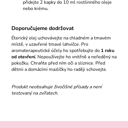
přidejte 2 kapky do 10 ml rostlinného oleje
nebo krému.
Doporučujeme dodržova
t
Éterický olej uchovávejte na chladném a tmavém
místě, v uzavřené tmavé lahvičce. Pro
aromaterapeutické účely ho spotřebujte do
1 roku
od otevření.
Nepoužívejte ho vnitřně a neředěný na
pokožku. Chraňte před ním oči a sliznice. Před
dětmi a domácími mazlíčky ho raději schovejte
.
Produkt neobsahuje živočišné přísady a není
testovaný na zvířatech.
Z