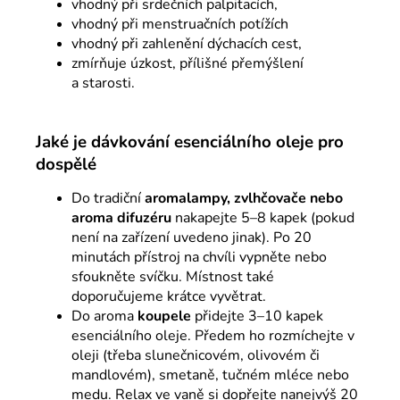
vhodný při srdečních palpitacích,
vhodný při menstruačních potížích
vhodný při zahlenění dýchacích cest,
zmírňuje úzkost, přílišné přemýšlení
a starosti.
Jaké je dávkování esenciálního oleje pro
dospělé
Do tradiční
aromalampy, zvlhčovače nebo
aroma difuzéru
nakapejte 5–8 kapek (pokud
není na zařízení uvedeno jinak). Po 20
minutách přístroj na chvíli vypněte nebo
sfoukněte svíčku. Místnost také
doporučujeme krátce vyvětrat.
Do aroma
koupele
přidejte 3–10 kapek
esenciálního oleje. Předem ho rozmíchejte v
oleji (třeba slunečnicovém, olivovém či
mandlovém), smetaně, tučném mléce nebo
medu. Relax ve vaně si dopřejte nanejvýš 20